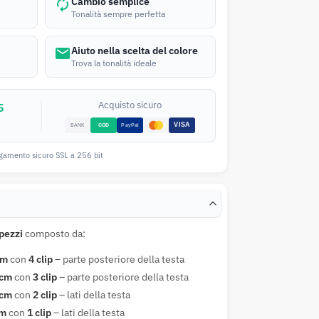
Cambio semplice
Tonalità sempre perfetta
Aiuto nella scelta del colore
Trova la tonalità ideale
Acquisto sicuro
5
gamento sicuro SSL a 256 bit
 pezzi
composto da:
cm
con
4 clip
– parte posteriore della testa
 cm
con
3 clip
– parte posteriore della testa
 cm
con
2 clip
– lati della testa
cm
con
1 clip
– lati della testa