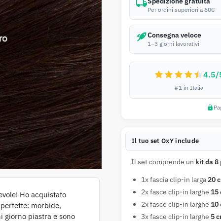
Spedizione gratuita
Per ordini superiori a 60€
Consegna veloce
1–3 giorni lavorativi
4.5/
#1 in Italia
Pa
Il tuo set OxY include
Il set comprende un
kit da 8
1x fascia clip-in larga
20 
2x fasce clip-in larghe
15
evole! Ho acquistato
2x fasce clip-in larghe
10
perfette: morbide,
ni giorno piastra e sono
3x fasce clip-in larghe
5 