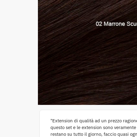
"Extension di qualità ad un prezzo ragion
questo set e le extension sono veramente 
restano su tutto il giorno, faccio quasi og