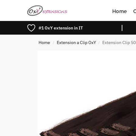
Search
Home
#1 OxY extension in IT
Home
Extension a Clip OxY
Extension Clip 5
/
/