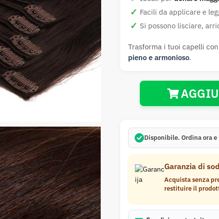
Facili da applicare e le
Si possono lisciare, arr
Trasforma i tuoi capelli co
pieno e armonioso
.
AGGIU
Disponibile.
Ordina ora e 
Garanzia di sod
Acquista senza pre
restituire il prodot