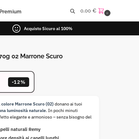
0,00
€
Premium
0
Acquisto Sicuro al 100%
Cerca
70g 02 Marrone Scuro
-12%
l colore Marrone Scuro (02)
donano ai tuoi
una luminosità naturale
. In pochi minuti
effetto elegante e armonioso – senza bisogno del
elli naturali Remy
re densità ai capelli lunghi