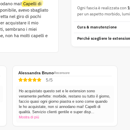
nnodano mai!
Capelli di
Ogni fascia è realizzata con
1
sponibile, avevo sbagliato
per un aspetto morbido, lum
etta nel giro di pochi
er acquistare il mio
Cura & manutenzione
ti, sembrano i miei
e, non ha molti capelli e
Perché scegliere le extensio
Alessandra Bruno
Recensore
5/5
Ho acquistato questo set e le extension sono
veramente perfette: morbide, restano su tutto il giorno,
faccio quasi ogni giorno piastra e sono come quando
le ho acquistate, non si annodano mai! Capelli di
qualità. Servizio clienti gentile e super disp
...
Mostra di più