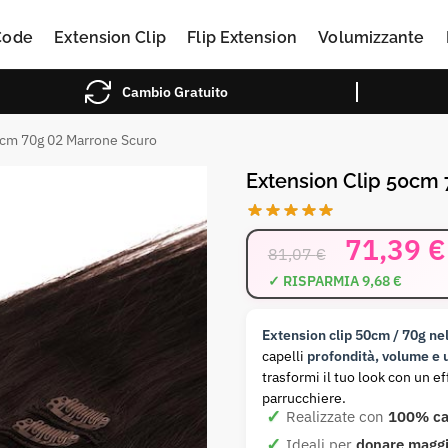
Code
Extension Clip
Flip Extension
Volumizzante
Cambio Gratuito
0cm 70g 02 Marrone Scuro
Extension Clip 50cm 
71,39
€
81,07
€
Extension clip 50cm / 70g ne
capelli
profondità, volume e 
trasformi il tuo look con un 
parrucchiere.
Realizzate con
100% cap
Ideali per
donare maggio