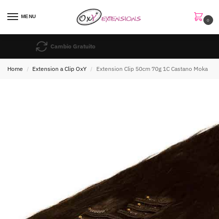
MENU
0
Cambio Gratuito
Home
Extension a Clip OxY
Extension Clip 50cm 70g 1C Castano Moka
/
/