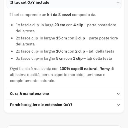
Il tuo set OxY include
Il set comprende un
kit da 8 pezzi
composto da:
1x fascia clip-in larga
20 cm
con
4 clip
– parte posteriore
della testa
2x fasce clip-in larghe
15 cm
con
3 clip
– parte posteriore
della testa
2x fasce clip-in larghe
10 cm
con
2 clip
– lati della testa
3x fasce clip-in larghe
5 cm
con
1 clip
– lati della testa
Ogni fascia è realizzata con
100% capelli naturali Remy
di
altissima qualità, per un aspetto morbido, luminoso e
completamente naturale.
Cura & manutenzione
Perché scegliere le extension OxY?