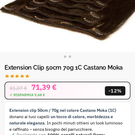
Extension Clip 50cm 70g 1C Castano Moka
71,39
€
81,07
€
-12%
Extension clip 50cm / 70g nel colore Castano Moka (1C)
donano ai tuoi capelli
un tocco di calore, morbidezza e
naturale eleganza
. In pochi minuti ottieni un look luminoso
e raffinato – senza bisogno del parrucchiere.
Realizzate con
100% capelli naturali Remy