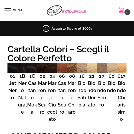
MENU
0
Acquisto Sicuro al 100%
Cartella Colori – Scegli il
Colore Perfetto
01
1B
1C
02
04
06
08
16
22
27
60
613
Jet
Ner
Cas
Mar
Mar
Cas
Mar
Bio
Bio
Bio
Bio
Bio
Ner
o
tan
ron
ron
tan
ron
ndo
ndo
ndo
ndo
ndo
o
Nat
o
e
e
o
e
Sab
Dor
Scu
Chi
ural
Mok
Scu
Cio
Scu
Chi
bia
ato
ro
aris
e
a
ro
ccol
ro
aro
sim
ato
o