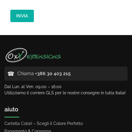
o
:
*
INVIA
I
m
m
a
g
i
n
e
☎
Chiama
+386 30 403 215
Dal Lun. al Ven. 09.00 – 16.00
Utilizziamo il corriere GLS per le nostre consegne in tutta Italia!
aiuto
Cartella Colori – Scegli il Colore Perfetto
Pagamento & Consegna