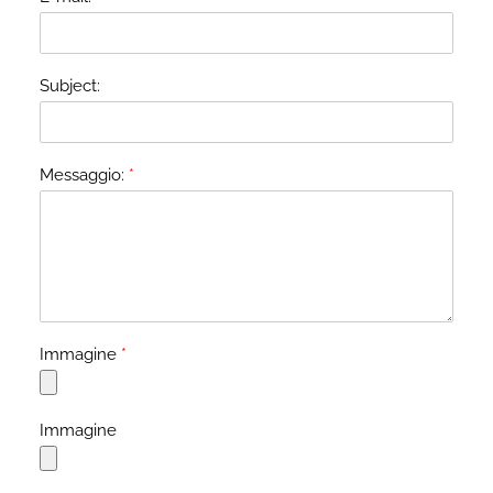
Subject:
Messaggio:
*
M
Immagine
*
e
s
s
a
Immagine
g
g
i