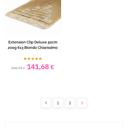
Extension Clip Deluxe 50cm
200g 613 Biondo Chiarissimo
141,68
€
160,93
€
1
2
3