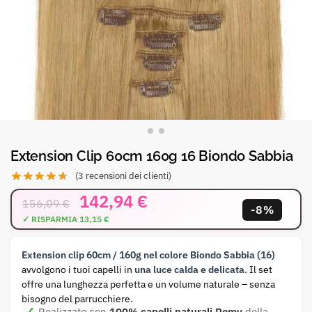
Extension Clip 60cm 160g 16 Biondo Sabbia
(
3
recensioni dei clienti)
142,94
€
156,09
€
-8%
Extension clip 60cm / 160g nel colore Biondo Sabbia (16)
avvolgono i tuoi capelli in
una luce calda e delicata
. Il set
offre una lunghezza perfetta e un volume naturale – senza
bisogno del parrucchiere.
Realizzate con
100% capelli naturali Remy
della