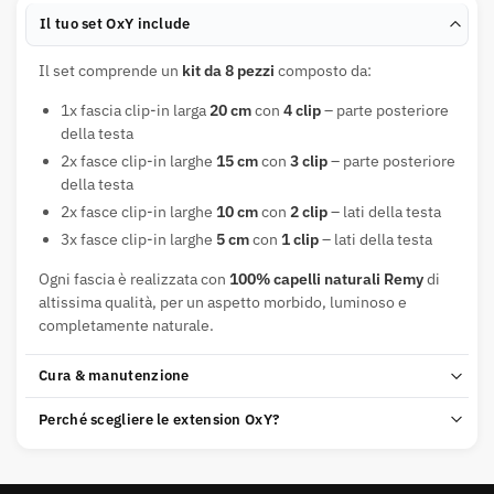
Il tuo set OxY include
Il set comprende un
kit da 8 pezzi
composto da:
1x fascia clip-in larga
20 cm
con
4 clip
– parte posteriore
della testa
2x fasce clip-in larghe
15 cm
con
3 clip
– parte posteriore
della testa
2x fasce clip-in larghe
10 cm
con
2 clip
– lati della testa
3x fasce clip-in larghe
5 cm
con
1 clip
– lati della testa
Ogni fascia è realizzata con
100% capelli naturali Remy
di
altissima qualità, per un aspetto morbido, luminoso e
completamente naturale.
Cura & manutenzione
Perché scegliere le extension OxY?