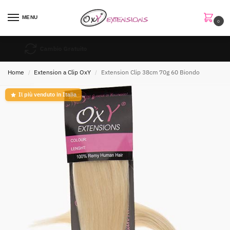
MENU
0
Acquisto Sicuro al 100%
Home
Extension a Clip OxY
Extension Clip 38cm 70g 60 Biondo
/
/
Il più venduto in Italia