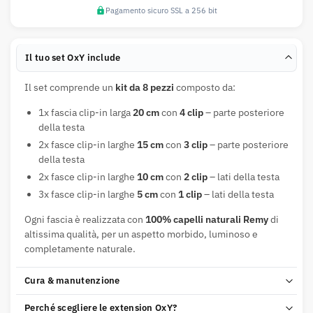
Pagamento sicuro SSL a 256 bit
Il tuo set OxY include
Il set comprende un
kit da 8 pezzi
composto da:
1x fascia clip-in larga
20 cm
con
4 clip
– parte posteriore
della testa
2x fasce clip-in larghe
15 cm
con
3 clip
– parte posteriore
della testa
2x fasce clip-in larghe
10 cm
con
2 clip
– lati della testa
3x fasce clip-in larghe
5 cm
con
1 clip
– lati della testa
Ogni fascia è realizzata con
100% capelli naturali Remy
di
altissima qualità, per un aspetto morbido, luminoso e
completamente naturale.
Cura & manutenzione
Perché scegliere le extension OxY?